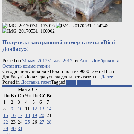
Получила завтрашний номер газеты «Вісті
Донбасу»!
Posted on
31 мая, 2017
31 мая, 2017
by
Анна Домбровская
Оставить комментарий
Сегодня получила на «Новой почте» 9000 газет «Вісті
Донбасу»! До вечера успела доставить газеты...
Далее
Posted in
Доставка газет
Tagged
АТО
газеты
Май 2017
Пн
Вт
Ср
Чт
Пт
Сб
Вс
1
2
3
4
5
6
7
8
9
10
11
12
13
14
15
16
17
18
19
20
21
22
23
24
25
26
27
28
29
30
31