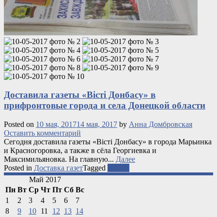
Доставила газеты «Вісті Донбасу» в
прифронтовые города и села Донецкой области
Posted on
10 мая, 2017
14 мая, 2017
by
Анна Домбровская
Оставить комментарий
Сегодня доставила газеты «Вісті Донбасу» в города Марьинка
и Красногоровка, а также в сёла Георгиевка и
Максимильяновка. На главную...
Далее
Posted in
Доставка газет
Tagged
газеты
Май 2017
Пн
Вт
Ср
Чт
Пт
Сб
Вс
1
2
3
4
5
6
7
8
9
10
11
12
13
14