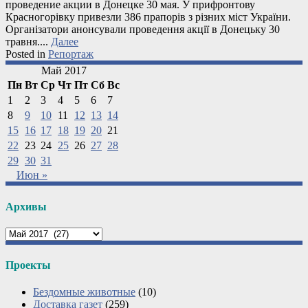
проведение акции в Донецке 30 мая. У прифронтову
Красногорівку привезли 386 прапорів з різних міст України.
Організатори анонсували проведення акції в Донецьку 30
травня....
Далее
Posted in
Репортаж
Май 2017
Пн
Вт
Ср
Чт
Пт
Сб
Вс
1
2
3
4
5
6
7
8
9
10
11
12
13
14
15
16
17
18
19
20
21
22
23
24
25
26
27
28
29
30
31
Июн »
Архивы
Архивы
Проекты
Бездомные животные
(10)
Доставка газет
(259)