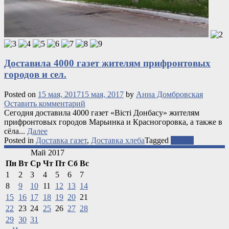
Доставила 4000 газет жителям прифронтовых
городов и сел.
Posted on
15 мая, 2017
15 мая, 2017
by
Анна Домбровская
Оставить комментарий
Сегодня доставила 4000 газет «Вісті Донбасу» жителям
прифронтовых городов Марьинка и Красногоровка, а также в
сёла...
Далее
Posted in
Доставка газет
,
Доставка хлеба
Tagged
газеты
Май 2017
Пн
Вт
Ср
Чт
Пт
Сб
Вс
1
2
3
4
5
6
7
8
9
10
11
12
13
14
15
16
17
18
19
20
21
22
23
24
25
26
27
28
29
30
31