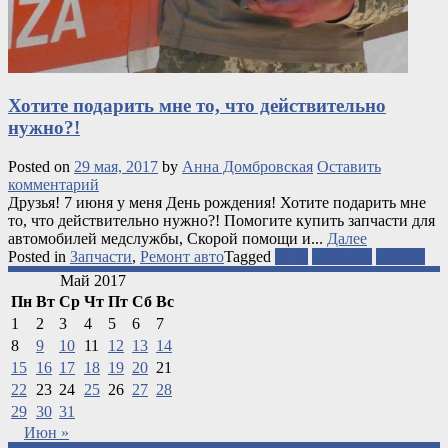
Хотите подарить мне то, что действительно
нужно?!
Posted on
29 мая, 2017
by
Анна Домбровская
Оставить
комментарий
Друзья! 7 июня у меня День рождения! Хотите подарить мне
то, что действительно нужно?! Помогите купить запчасти для
автомобилей медслужбы, Скорой помощи и...
Далее
Posted in
Запчасти
,
Ремонт авто
Tagged
АТО
запчасти
ремонт
Май 2017
Пн
Вт
Ср
Чт
Пт
Сб
Вс
1
2
3
4
5
6
7
8
9
10
11
12
13
14
15
16
17
18
19
20
21
22
23
24
25
26
27
28
29
30
31
Июн »