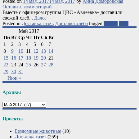
Posted on
14 мая, 2017
14 мая, 2017
by
Анна Домбровская
Оставить комментарий
Вместе с офицером группы ЦВС «Авдеевка» доставили
свежий хлеб...
Далее
Posted in
Доставка газет
,
Доставка хлеба
Tagged
газеты
хлеб
Май 2017
Пн
Вт
Ср
Чт
Пт
Сб
Вс
1
2
3
4
5
6
7
8
9
10
11
12
13
14
15
16
17
18
19
20
21
22
23
24
25
26
27
28
29
30
31
Июн »
Архивы
Архивы
Проекты
Бездомные животные
(10)
Доставка газет
(259)