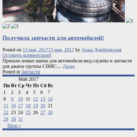
Получила запчасти для автомобилей!
Posted on
13 мая, 2017
15 мая, 2017
by
Анна Домбровская
Оставить комментарий
Пришли новые шины для автомобиля мед.службы и запчасти
для джипа группы СІМІС:...
Далее
Posted in
Запчасти
Май 2017
Пн
Вт
Ср
Чт
Пт
Сб
Вс
1
2
3
4
5
6
7
8
9
10
11
12
13
14
15
16
17
18
19
20
21
22
23
24
25
26
27
28
29
30
31
Июн »