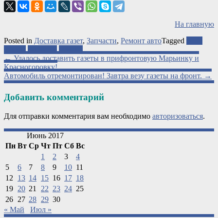
На главную
Posted in
Доставка газет
,
Запчасти
,
Ремонт авто
Tagged
АТО
газеты
запчасти
ремонт
Post
←
Удалось доставить газеты в прифронтовую Марьинку и
Красногоровку!
navigation
Автомобиль отремонтирован! Завтра везу газеты на фронт.
→
Добавить комментарий
Для отправки комментария вам необходимо
авторизоваться
.
Июнь 2017
Пн
Вт
Ср
Чт
Пт
Сб
Вс
1
2
3
4
5
6
7
8
9
10
11
12
13
14
15
16
17
18
19
20
21
22
23
24
25
26
27
28
29
30
« Май
Июл »