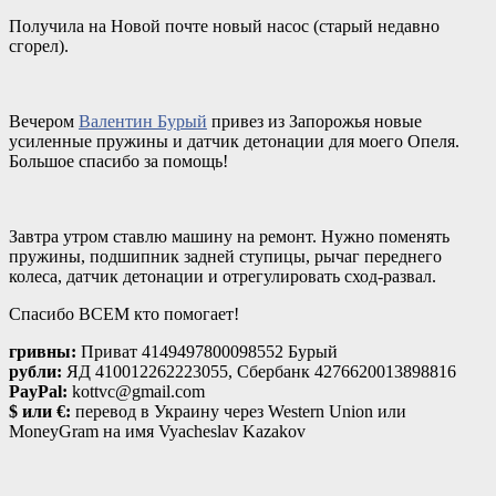
Получила на Новой почте новый насос (старый недавно
сгорел).
Вечером
Валентин Бурый
привез из Запорожья новые
усиленные пружины и датчик детонации для моего Опеля.
Большое спасибо за помощь!
Завтра утром ставлю машину на ремонт. Нужно поменять
пружины, подшипник задней ступицы, рычаг переднего
колеса, датчик детонации и отрегулировать сход-развал.
Спасибо ВСЕМ кто помогает!
гривны:
Приват 4149497800098552 Бурый
рубли:
ЯД 410012262223055, Сбербанк 4276620013898816
PayPal:
kottvc@gmail.com
$ или €:
перевод в Украину через Western Union или
MoneyGram на имя Vyacheslav Kazakov