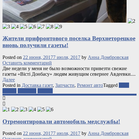
Жители прифронтового поселка Верхнеторецкое
вновь получили газеты!
Posted on
22 июня, 2017
7 июля, 2017
by
Анна Домбровская
Оставить комментарий
Две недели у меня не было возможности привезти свежие
газеты «Вісті Донбасу» людям живущим севернее Авдеевки....
Далее
Posted in
Доставка газет
,
Запчасти
,
Ремонт авто
Tagged
АТО
газеты
запчасти
ремонт
Отремонтировали автомобиль медслужбы!
Posted on
22 июня, 2017
7 июля, 2017
by
Анна Домбровская
Оставить комментарий