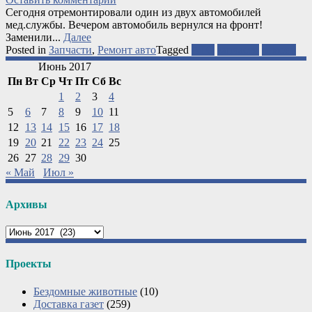
Сегодня отремонтировали один из двух автомобилей
мед.службы. Вечером автомобиль вернулся на фронт!
Заменили...
Далее
Posted in
Запчасти
,
Ремонт авто
Tagged
АТО
запчасти
ремонт
Июнь 2017
Пн
Вт
Ср
Чт
Пт
Сб
Вс
1
2
3
4
5
6
7
8
9
10
11
12
13
14
15
16
17
18
19
20
21
22
23
24
25
26
27
28
29
30
« Май
Июл »
Архивы
Архивы
Проекты
Бездомные животные
(10)
Доставка газет
(259)