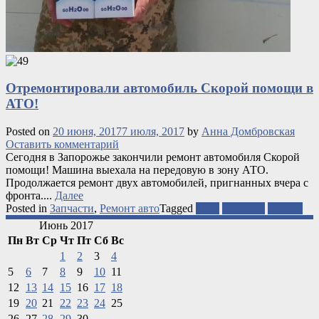
Отремонтировали автомобиль Скорой помощи в
АТО!
Posted on
20 июня, 2017
7 июля, 2017
by
Анна Домбровская
Оставить комментарий
Сегодня в Запорожье закончили ремонт автомобиля Скорой
помощи! Машина выехала на передовую в зону АТО.
Продолжается ремонт двух автомобилей, пригнанных вчера с
фронта....
Далее
Posted in
Запчасти
,
Ремонт авто
Tagged
АТО
запчасти
ремонт
Июнь 2017
Пн
Вт
Ср
Чт
Пт
Сб
Вс
1
2
3
4
5
6
7
8
9
10
11
12
13
14
15
16
17
18
19
20
21
22
23
24
25
26
27
28
29
30