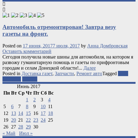
Автомобиль отремонтирован! Завтра везу
газеты на фронт.
Posted on
17 июня, 2017
7 июля, 2017
by
Анна Домбровская
Оставить комментарий
Сегодня получила новые шины для автомобиля, на котором я
развожу гуманитарную помощь и газеты по прифронтовым
городам и селам Донецкой области!...
Далее
Posted in
Доставка газет
,
Запчасти
,
Ремонт авто
Tagged
АТО
запчасти
ремонт
Июнь 2017
Пн
Вт
Ср
Чт
Пт
Сб
Вс
1
2
3
4
5
6
7
8
9
10
11
12
13
14
15
16
17
18
19
20
21
22
23
24
25
26
27
28
29
30
« Май
Июл »