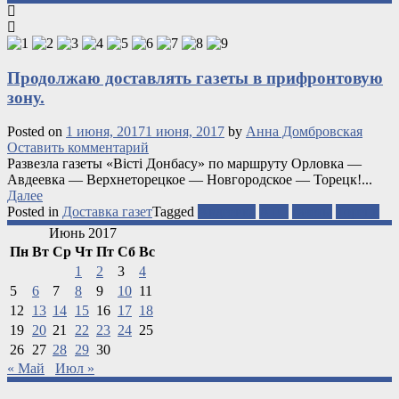
Продолжаю доставлять газеты в прифронтовую
зону.
Posted on
1 июня, 2017
1 июня, 2017
by
Анна Домбровская
Оставить комментарий
Развезла газеты «Вісті Донбасу» по маршруту Орловка —
Авдеевка — Верхнеторецкое — Новгородское — Торецк!...
Далее
Posted in
Доставка газет
Tagged
Авдеевка
АТО
газеты
Торецк
Июнь 2017
Пн
Вт
Ср
Чт
Пт
Сб
Вс
1
2
3
4
5
6
7
8
9
10
11
12
13
14
15
16
17
18
19
20
21
22
23
24
25
26
27
28
29
30
« Май
Июл »