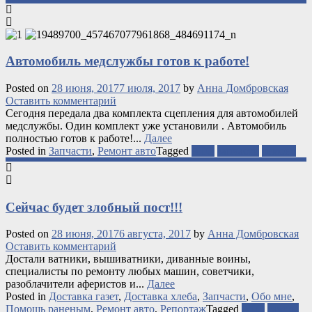
Автомобиль медслужбы готов к работе!
Posted on
28 июня, 2017
7 июля, 2017
by
Анна Домбровская
Оставить комментарий
Сегодня передала два комплекта сцепления для автомобилей
медслужбы. Один комплект уже установили . Автомобиль
полностью готов к работе!...
Далее
Posted in
Запчасти
,
Ремонт авто
Tagged
АТО
запчасти
ремонт
Сейчас будет злобный пост!!!
Posted on
28 июня, 2017
6 августа, 2017
by
Анна Домбровская
Оставить комментарий
Достали ватники, вышиватники, диванные воины,
специалисты по ремонту любых машин, советчики,
разоблачители аферистов и...
Далее
Posted in
Доставка газет
,
Доставка хлеба
,
Запчасти
,
Обо мне
,
Помощь раненым
,
Ремонт авто
,
Репортаж
Tagged
АТО
газеты