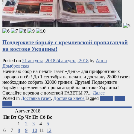
Поддержите борьбу с кремлевской пропагандой
на востоке Украины!
Posted on
21 августа, 2018
24 августа, 2018
by
Анна
Домбровская
Начинаю сбор на печать газет «День» для прифронтовых
городов и сёл! До 1 сентября на печать и доставку 28000 газет
необходимо собрать 32000 гривен! Друзья! Поддержите
борьбу с кремлевской пропагандой на востоке Украины!
Сделайте перевод с пометкой ГАЗЕТЫ ??️...
Далее
Posted in
Доставка газет
,
Доставка хлеба
Tagged
газеты
ООС
хлеб
Август 2018
Пн
Вт
Ср
Чт
Пт
Сб
Вс
1
2
3
4
5
6
7
8
9
10
11
12