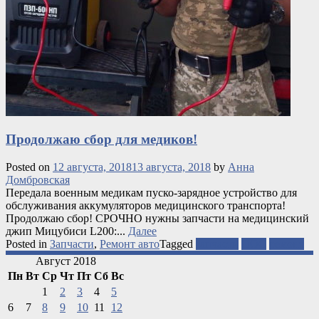
Продолжаю сбор для медиков!
Posted on
12 августа, 2018
13 августа, 2018
by
Анна
Домбровская
Передала военным медикам пуско-зарядное устройство для
обслуживания аккумуляторов медицинского транспорта!
Продолжаю сбор! СРОЧНО нужны запчасти на медицинский
джип Мицубиси L200:...
Далее
Posted in
Запчасти
,
Ремонт авто
Tagged
запчасти
ООС
ремонт
Август 2018
Пн
Вт
Ср
Чт
Пт
Сб
Вс
1
2
3
4
5
6
7
8
9
10
11
12