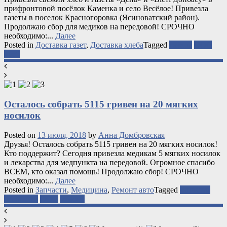
прифронтовой посёлок Каменка и село Весёлое! Привезла
газеты в поселок Красногоровка (Ясиноватский район).
Продолжаю сбор для медиков на передовой! СРОЧНО
необходимо:...
Далее
Posted in
Доставка газет
,
Доставка хлеба
Tagged
газеты
ООС
хлеб
Осталось собрать 5115 гривен на 20 мягких
носилок
Posted on
13 июля, 2018
by
Анна Домбровская
Друзья! Осталось собрать 5115 гривен на 20 мягких носилок!
Кто поддержит? Сегодня привезла медикам 5 мягких носилок
и лекарства для медпункта на передовой. Огромное спасибо
ВСЕМ, кто оказал помощь! Продолжаю сбор! СРОЧНО
необходимо:...
Далее
Posted in
Запчасти
,
Медицина
,
Ремонт авто
Tagged
запчасти
лекарства
ООС
ремонт