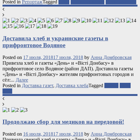
Posted in
Репортаж
Tagged
ДАП
Кошка-инвалид
Первомайское
Доставила хлеб и украинские газеты в
прифронтовое Водяное
Posted on
17 июля, 2018
17 июля, 2018
by
Анна Домбровская
Привезла хлеб и газеты «День» и «Вісті Донбасу» в
прифронтовое село Водяное (район ДАП). Доставила газеты
«День» и «Вісті Донбасу» жителям прифронтовых городов и
сёл:...
Далее
Posted in
Доставка газет
,
Доставка хлеба
Tagged
газеты
ООС
хлеб
Продолжаю сбор для медиков на передовой!
Posted on
16 июля, 2018
17 июля, 2018
by
Анна Домбровская
Привезла свежий хлеб и газеты «День» и «Вісті Донбасу» в