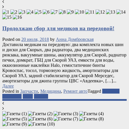
Продолжаю сбор для медиков на передовой!
Posted on
20 июля, 2018
by
Анна Домбровская
Доставила медикам на передовую: два комплекта новых шин
и диски для Скорых, два радиатора, два медицинских
рюкзака, вакуумные шины, аккумулятор для Скорой, радиатор
печки, домкрат, ГБЦ для Скорой УАЗ, емкости для воды,
оккюзионные наклейки Halo, гемостатичние бинты
Кровоспас, тосол, тормозную жидкость, амортизаторы для
Скорой УАЗ, задний стабилизатор для Скорой Мерседес,
амортизаторы для джипа группы ЦВС «Авдеевка», […]...
Далее
Posted in
Запчасти
,
Медицина
,
Ремонт авто
Tagged
запчасти
лекарства
ООС
ремонт