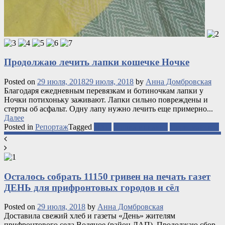
Продолжаю лечить лапки кошечке Ночке
Posted on
29 июля, 2018
29 июля, 2018
by
Анна Домбровская
Благодаря ежедневным перевязкам и ботиночкам лапки у
Ночки потихоньку заживают. Лапки сильно повреждены и
стерты об асфальт. Одну лапу нужно лечить еще примерно...
Далее
Posted in
Репортаж
Tagged
ДАП
Кошка-инвалид
Первомайское
Осталось собрать 11150 гривен на печать газет
ДЕНЬ для прифронтовых городов и сёл
Posted on
29 июля, 2018
by
Анна Домбровская
Доставила свежий хлеб и газеты «День» жителям
прифронтового села Водяное (район ДАП). Продолжаю сбор