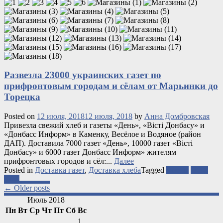
Развезла 23000 украинских газет по
прифронтовым городам и сёлам от Марьинки до
Торецка
Posted on
12 июля, 2018
12 июля, 2018
by
Анна Домбровская
Привезла свежий хлеб и газеты «День», «Вісті Донбасу» и
«Донбасс Информ» в Каменку, Весёлое и Водяное (район
ДАП). Доставила 7000 газет «День», 10000 газет «Вісті
Донбасу» и 6000 газет Донбасс Информ» жителям
прифронтовых городов и сёл:...
Далее
Posted in
Доставка газет
,
Доставка хлеба
Tagged
газеты
ООС
хлеб
Posts
←
Older posts
navigation
Июль 2018
Пн
Вт
Ср
Чт
Пт
Сб
Вс
1