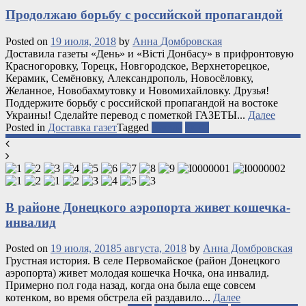
Продолжаю борьбу с российской пропагандой
Posted on
19 июля, 2018
by
Анна Домбровская
Доставила газеты «День» и «Вісті Донбасу» в прифронтовую
Красногоровку, Торецк, Новгородское, Верхнеторецкое,
Керамик, Семёновку, Александрополь, Новосёловку,
Желанное, Новобахмутовку и Новомихайловку. Друзья!
Поддержите борьбу с российской пропагандой на востоке
Украины! Сделайте перевод с пометкой ГАЗЕТЫ...
Далее
Posted in
Доставка газет
Tagged
газеты
ООС
В районе Донецкого аэропорта живет кошечка-
инвалид
Posted on
19 июля, 2018
5 августа, 2018
by
Анна Домбровская
Грустная история. В селе Первомайское (район Донецкого
аэропорта) живет молодая кошечка Ночка, она инвалид.
Примерно пол года назад, когда она была еще совсем
котенком, во время обстрела ей раздавило...
Далее