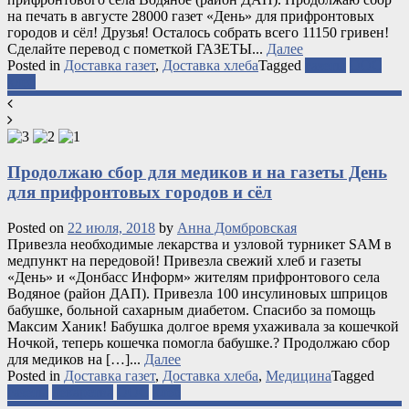
на печать в августе 28000 газет «День» для прифронтовых
городов и сёл! Друзья! Осталось собрать всего 11150 гривен!
Сделайте перевод с пометкой ГАЗЕТЫ...
Далее
Posted in
Доставка газет
,
Доставка хлеба
Tagged
газеты
ООС
хлеб
Продолжаю сбор для медиков и на газеты День
для прифронтовых городов и сёл
Posted on
22 июля, 2018
by
Анна Домбровская
Привезла необходимые лекарства и узловой турникет SAM в
медпункт на передовой! Привезла свежий хлеб и газеты
«День» и «Донбасс Информ» жителям прифронтового села
Водяное (район ДАП). Привезла 100 инсулиновых шприцов
бабушке, больной сахарным диабетом. Спасибо за помощь
Максим Ханик! Бабушка долгое время ухаживала за кошечкой
Ночкой, теперь кошечка помогла бабушке.? Продолжаю сбор
для медиков на […]...
Далее
Posted in
Доставка газет
,
Доставка хлеба
,
Медицина
Tagged
газеты
лекарства
ООС
хлеб