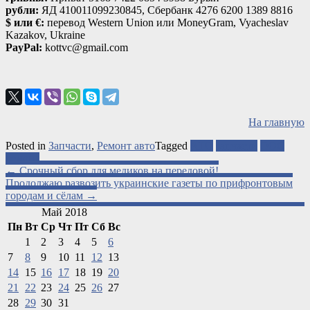
рубли:
ЯД 410011099230845, Сбербанк 4276 6200 1389 8816
$ или €:
перевод Western Union или MoneyGram, Vyacheslav
Kazakov, Ukraine
PayPal:
kottvc@gmail.com
На главную
Posted in
Запчасти
,
Ремонт авто
Tagged
АТО
запчасти
ООС
ремонт
Post
←
Срочный сбор для медиков на передовой!
Продолжаю развозить украинские газеты по прифронтовым
navigation
городам и сёлам
→
Май 2018
Пн
Вт
Ср
Чт
Пт
Сб
Вс
1
2
3
4
5
6
7
8
9
10
11
12
13
14
15
16
17
18
19
20
21
22
23
24
25
26
27
28
29
30
31