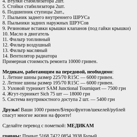
4. Втулки стабилизатора 2шт.
5. Стойки стабилизатора 2шт.
6. Подшипник ступицы 2шт.,
7. Пыльник заднего внутреннего ШРУСа
8. Пыльники задних наружных ШРУСов
9. Резиновые вставки крышки клапанов (под гайки крышки)
10. Масло в двигатель
11. Фильтр топливный
12. Фильтр воздушный
13. Фильтр масляный
14. Вентилятор радиатора
Примерная стоимость ремонта 10000 гривен.
Медикам, работающим на передовой,
необходимо
:
1. Летние шины размер 225/70 R15C — 6000 гривен.
2. Летние шины размер 195/70 R15C — 6000 гривен.
3. Узловой турникет SAM Junctional Tourniquet — 7500 грн
4️. Жгут-турникет Sich 75 шт — 18000 грн
5️. Система внутрикостного доступа 2 шт. — 5400 грн
Друзья!
Ваши 1000 гривен/$/евро/фунтов/шекелей/рублей
спасут многие жизни на фронте!
Сделайте перевод с пометкой:
МЕДИКАМ
гривны:
Приват 5168 7422 0854 3938 Бурый