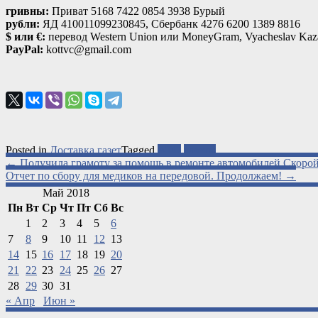
гривны:
Приват 5168 7422 0854 3938 Бурый
рубли:
ЯД 410011099230845, Сбербанк 4276 6200 1389 8816
$ или €:
перевод Western Union или MoneyGram, Vyacheslav Kaza
PayPal:
kottvc@gmail.com
Posted in
Доставка газет
Tagged
АТО
газеты
Post
←
Получила грамоту за помощь в ремонте автомобилей Скоро
Отчет по сбору для медиков на передовой. Продолжаем!
→
navigation
Май 2018
Пн
Вт
Ср
Чт
Пт
Сб
Вс
1
2
3
4
5
6
7
8
9
10
11
12
13
14
15
16
17
18
19
20
21
22
23
24
25
26
27
28
29
30
31
« Апр
Июн »