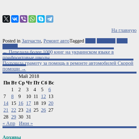
На главную
Posted in
Запчасти
,
Ремонт авто
Tagged
АТО
запчасти
ООС
ремонт
Post
←
Передала более 1000 книг на украинском языке в
прифронтовые школы
navigation
Получила грамоту за помощь в ремонте автомобилей Скорой
помощи
→
Май 2018
Пн
Вт
Ср
Чт
Пт
Сб
Вс
1
2
3
4
5
6
7
8
9
10
11
12
13
14
15
16
17
18
19
20
21
22
23
24
25
26
27
28
29
30
31
« Апр
Июн »
Архивы