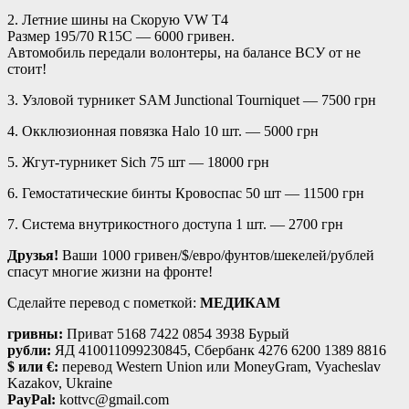
2. Летние шины на Скорую VW T4
Размер 195/70 R15C — 6000 гривен.
Автомобиль передали волонтеры, на балансе ВСУ от не
стоит!
3. Узловой турникет SAM Junctional Tourniquet — 7500 грн
4️. Окклюзионная повязка Halo 10 шт. — 5000 грн
5️. Жгут-турникет Sich 75 шт — 18000 грн
6️. Гемостатические бинты Кровоспас 50 шт — 11500 грн
7. Система внутрикостного доступа 1 шт. — 2700 грн
Друзья!
Ваши 1000 гривен/$/евро/фунтов/шекелей/рублей
спасут многие жизни на фронте!
Сделайте перевод с пометкой:
МЕДИКАМ
гривны:
Приват 5168 7422 0854 3938 Бурый
рубли:
ЯД 410011099230845, Сбербанк 4276 6200 1389 8816
$ или €:
перевод Western Union или MoneyGram, Vyacheslav
Kazakov, Ukraine
PayPal:
kottvc@gmail.com