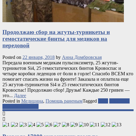
Продолжаю сбор на жгуты-турникеты и
гемостатические бинты для медиков на
передовой
Posted on
22 января, 2018
by
Анна Домбровская
Передала военным медикам пульсоксиметр, 25 жгутов-
турникетов Si4, 25 гемостатических бинтов Кровоспас и
четыре коробки леденцов от боли в горле! Спасибо ВСЕМ кто
помогает спасать жизни на фронте! Заказала и оплатила еще
25 жгутов-турникетов Si4 и 25 гемостатических бинтов
Кровоспас! Продолжаю сбор! Друзья! Каждые 250 гривен —
это...
Далее
Posted in
Медицина
,
Помощь раненым
Tagged
АТО
лекарства
помощь раненым