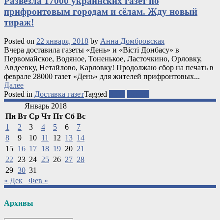
Развезла 17000 украинских газет по
прифронтовым городам и сёлам. Жду новый
тираж!
Posted on
22 января, 2018
by
Анна Домбровская
Вчера доставила газеты «День» и «Вісті Донбасу» в
Первомайское, Водяное, Тоненькое, Ласточкино, Орловку,
Авдеевку, Нетайлово, Карловку! Продолжаю сбор на печать в
феврале 28000 газет «День» для жителей прифронтовых...
Далее
Posted in
Доставка газет
Tagged
АТО
газеты
Январь 2018
Пн
Вт
Ср
Чт
Пт
Сб
Вс
1
2
3
4
5
6
7
8
9
10
11
12
13
14
15
16
17
18
19
20
21
22
23
24
25
26
27
28
29
30
31
« Дек
Фев »
Архивы