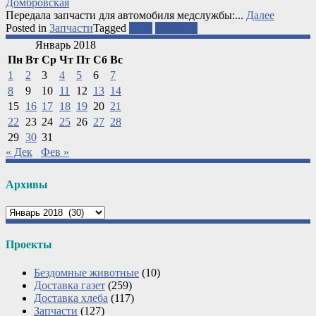
Домбровская
Передала запчасти для автомобиля медслужбы:...
Далее
Posted in
Запчасти
Tagged
АТО
запчасти
Январь 2018
Пн
Вт
Ср
Чт
Пт
Сб
Вс
1
2
3
4
5
6
7
8
9
10
11
12
13
14
15
16
17
18
19
20
21
22
23
24
25
26
27
28
29
30
31
« Дек
Фев »
Архивы
Архивы
Проекты
Бездомные животные
(10)
Доставка газет
(259)
Доставка хлеба
(117)
Запчасти
(127)