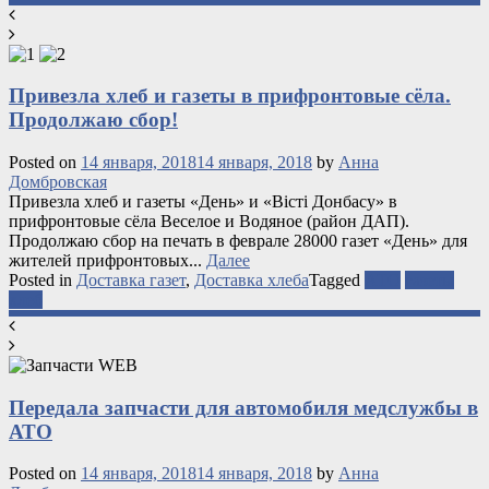
Привезла хлеб и газеты в прифронтовые сёла.
Продолжаю сбор!
Posted on
14 января, 2018
14 января, 2018
by
Анна
Домбровская
Привезла хлеб и газеты «День» и «Вісті Донбасу» в
прифронтовые сёла Веселое и Водяное (район ДАП).
Продолжаю сбор на печать в феврале 28000 газет «День» для
жителей прифронтовых...
Далее
Posted in
Доставка газет
,
Доставка хлеба
Tagged
АТО
газеты
хлеб
Передала запчасти для автомобиля медслужбы в
АТО
Posted on
14 января, 2018
14 января, 2018
by
Анна