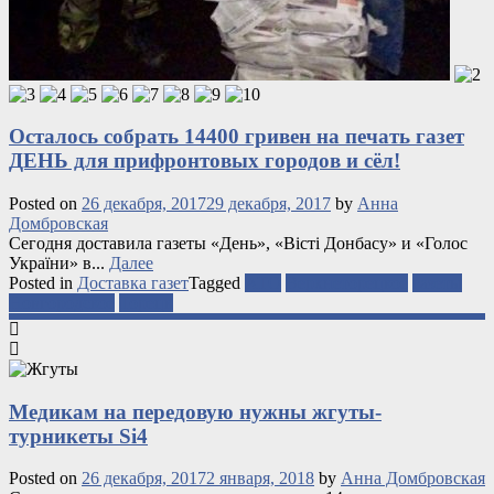
Осталось собрать 14400 гривен на печать газет
ДЕНЬ для прифронтовых городов и сёл!
Posted on
26 декабря, 2017
29 декабря, 2017
by
Анна
Домбровская
Сегодня доставила газеты «День», «Вісті Донбасу» и «Голос
України» в...
Далее
Posted in
Доставка газет
Tagged
АТО
Верхнеторецкое
газеты
Новгородское
Торецк
Медикам на передовую нужны жгуты-
турникеты Si4
Posted on
26 декабря, 2017
2 января, 2018
by
Анна Домбровская