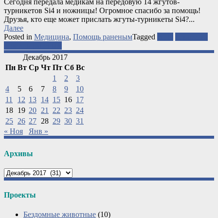
Сегодня передала медикам на передовую 14 жгутов-
турникетов Si4 и ножницы! Огромное спасибо за помощь!
Друзья, кто еще может прислать жгуты-турникеты Si4?...
Далее
Posted in
Медицина
,
Помощь раненым
Tagged
АТО
лекарства
помощь раненым
Декабрь 2017
Пн
Вт
Ср
Чт
Пт
Сб
Вс
1
2
3
4
5
6
7
8
9
10
11
12
13
14
15
16
17
18
19
20
21
22
23
24
25
26
27
28
29
30
31
« Ноя
Янв »
Архивы
Архивы
Проекты
Бездомные животные
(10)