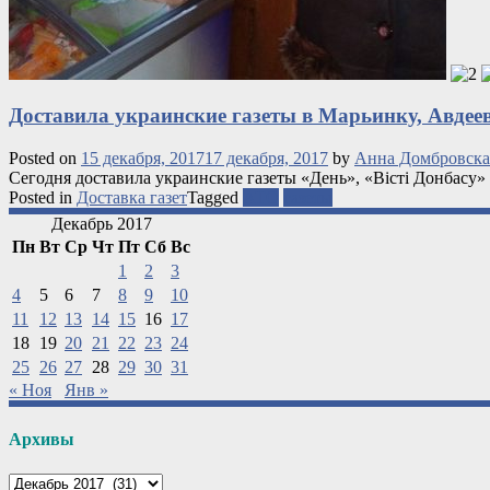
Доставила украинские газеты в Марьинку, Авдее
Posted on
15 декабря, 2017
17 декабря, 2017
by
Анна Домбровска
Сегодня доставила украинские газеты «День», «Вісті Донбасу
Posted in
Доставка газет
Tagged
АТО
газеты
Декабрь 2017
Пн
Вт
Ср
Чт
Пт
Сб
Вс
1
2
3
4
5
6
7
8
9
10
11
12
13
14
15
16
17
18
19
20
21
22
23
24
25
26
27
28
29
30
31
« Ноя
Янв »
Архивы
Архивы