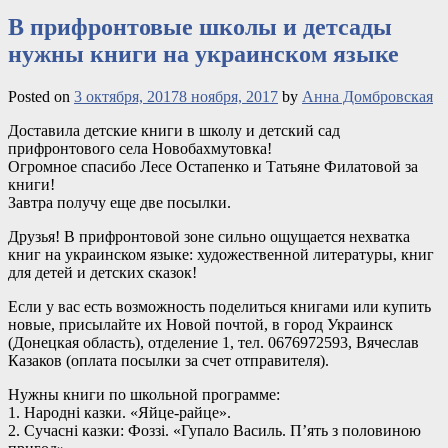
В прифронтовые школы и детсады
нужны книги на украинском языке
Posted on
3 октября, 2017
8 ноября, 2017
by
Анна Домбровская
Доставила детские книги в школу и детский сад
прифронтового села Новобахмутовка!
Огромное спасибо Лесе Остапенко и Татьяне Филатовой за
книги!
Завтра получу еще две посылки.
Друзья! В прифронтовой зоне сильно ощущается нехватка
книг на украинском языке:
художественной литературы, книг
для детей и детских сказок!
Если у вас есть возможность поделиться книгами или купить
новые, присылайте их Новой почтой, в город Украинск
(Донецкая область), отделение 1, тел. 0676972593, Вячеслав
Казаков (оплата посылки за счет отправителя).
Нужны книги по школьной программе:
1. Народні казки. «Яйце-райце».
2. Сучасні казки: Фоззі. «Гупало Василь. П’ять з половиною