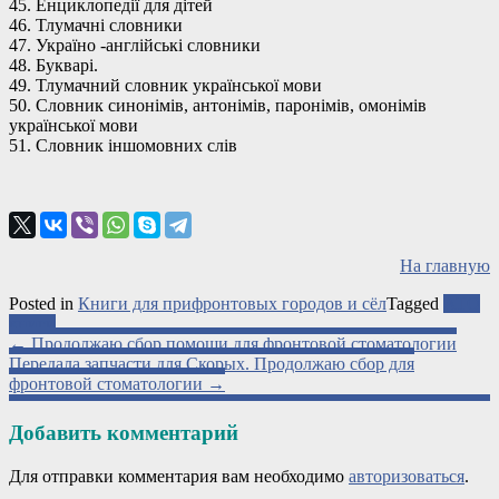
45. Енциклопедії для дітей
46. Тлумачні словники
47. Україно -англійські словники
48. Букварі.
49. Тлумачний словник української мови
50. Словник синонімів, антонімів, паронімів, омонімів
української мови
51. Словник іншомовних слів
На главную
Posted in
Книги для прифронтовых городов и сёл
Tagged
АТО
книги
Post
←
Продолжаю сбор помощи для фронтовой стоматологии
Передала запчасти для Скорых. Продолжаю сбор для
navigation
фронтовой стоматологии
→
Добавить комментарий
Для отправки комментария вам необходимо
авторизоваться
.