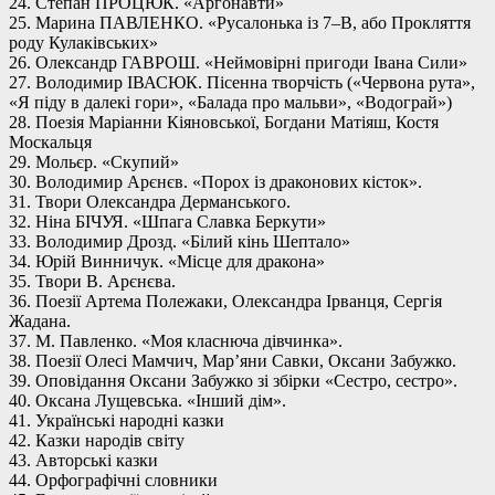
24. Степан ПРОЦЮК. «Аргонавти»
25. Марина ПАВЛЕНКО. «Русалонька із 7–В, або Прокляття
роду Кулаківських»
26. Олександр ГАВРОШ. «Неймовірні пригоди Івана Сили»
27. Володимир ІВАСЮК. Пісенна творчість («Червона рута»,
«Я піду в далекі гори», «Балада про мальви», «Водограй»)
28. Поезія Маріанни Кіяновської, Богдани Матіяш, Костя
Москальця
29. Мольєр. «Скупий»
30. Володимир Арєнєв. «Порох із драконових кісток».
31. Твори Олександра Дерманського.
32. Ніна БІЧУЯ. «Шпага Славка Беркути»
33. Володимир Дрозд. «Білий кінь Шептало»
34. Юрій Винничук. «Місце для дракона»
35. Твори В. Арєнєва.
36. Поезії Артема Полежаки, Олександра Ірванця, Сергія
Жадана.
37. М. Павленко. «Моя класнюча дівчинка».
38. Поезії Олесі Мамчич, Мар’яни Савки, Оксани Забужко.
39. Оповідання Оксани Забужко зі збірки «Сестро, сестро».
40. Оксана Лущевська. «Інший дім».
41. Українські народні казки
42. Казки народів світу
43. Авторські казки
44. Орфографічні словники