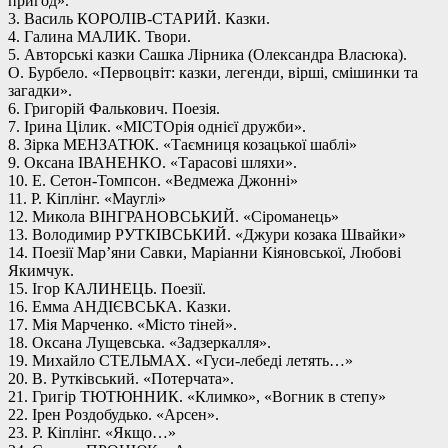
пригод».
3. Василь КОРОЛІВ-СТАРИЙ. Казки.
4. Галина МАЛИК. Твори.
5. Авторські казки Сашка Лірника (Олександра Власюка).
О. Бурбело. «Первоцвіт: казки, легенди, вірші, смішинки та
загадки».
6. Григорій Фалькович. Поезія.
7. Ірина Цілик. «МІСТОрія однієї дружби».
8. Зірка МЕНЗАТЮК. «Таємниця козацької шаблі»
9. Оксана ІВАНЕНКО. «Тарасові шляхи».
10. Е. Сетон-Томпсон. «Ведмежа Джонні»
11. Р. Кіплінг. «Мауглі»
12. Микола ВІНГРАНОВСЬКИЙ. «Сіроманець»
13. Володимир РУТКІВСЬКИЙ. «Джури козака Швайки»
14. Поезії Мар’яни Савки, Маріанни Кіяновської, Любові
Якимчук.
15. Ігор КАЛИНЕЦЬ. Поезії.
16. Емма АНДІЄВСЬКА. Казки.
17. Мія Марченко. «Місто тіней».
18. Оксана Лущевська. «Задзеркалля».
19. Михайло СТЕЛЬМАХ. «Гуси-лебеді летять…»
20. В. Рутківський. «Потерчата».
21. Григір ТЮТЮННИК. «Климко», «Вогник в степу»
22. Ірен Роздобудько. «Арсен».
23. Р. Кіплінг. «Якщо…»