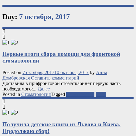
Day:
7 октября, 2017
Первые итоги сбора помощи для фронтовой
стоматологии
Posted on
7 октября, 2017
10 октября, 2017
by
Анна
Домбровская
Оставить комментарий
Доставила в прифронтовой стоматкабинет первую часть
необходимого:...
Далее
Posted in
Стоматология
Tagged
cтоматология
АТО
Получила детские книги из Львова и Киева.
Продолжаю сбор!