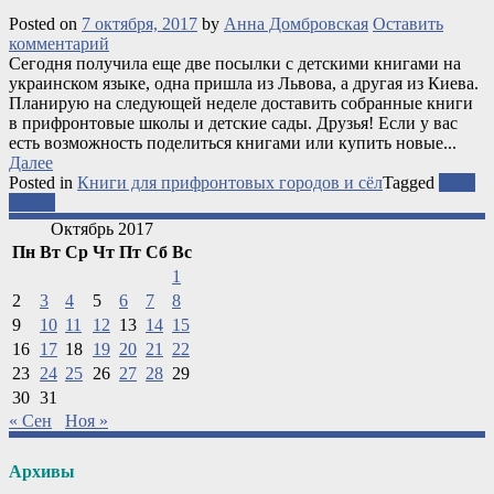
Posted on
7 октября, 2017
by
Анна Домбровская
Оставить
комментарий
Сегодня получила еще две посылки с детскими книгами на
украинском языке, одна пришла из Львова, а другая из Киева.
Планирую на следующей неделе доставить собранные книги
в прифронтовые школы и детские сады. Друзья! Если у вас
есть возможность поделиться книгами или купить новые...
Далее
Posted in
Книги для прифронтовых городов и сёл
Tagged
АТО
книги
Октябрь 2017
Пн
Вт
Ср
Чт
Пт
Сб
Вс
1
2
3
4
5
6
7
8
9
10
11
12
13
14
15
16
17
18
19
20
21
22
23
24
25
26
27
28
29
30
31
« Сен
Ноя »
Архивы