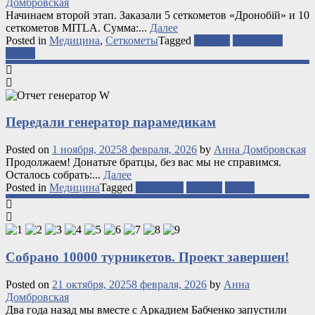
Домбровская
Начинаем второй этап. Заказали 5 сеткометов «Дронобій» и 10
сеткометов MITLA. Сумма:...
Далее
Posted in
Медицина
,
Сеткометы
Tagged
медики
сеткометы
фронт
Передали генератор парамедикам
Posted on
1 ноября, 2025
8 февраля, 2026
by
Анна Домбровская
Продолжаем! Донатьте братцы, без вас мы не справимся.
Осталось собрать:...
Далее
Posted in
Медицина
Tagged
генератор
медики
фронт
Собрано 10000 турникетов. Проект завершен!
Posted on
21 октября, 2025
8 февраля, 2026
by
Анна
Домбровская
Два года назад мы вместе c Аркадием Бабченко запустили