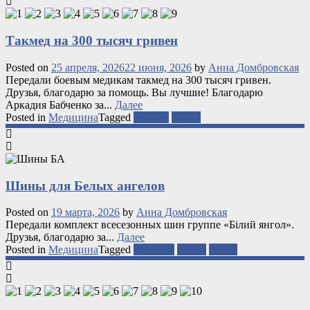
Такмед на 300 тысяч гривен
Posted on
25 апреля, 2026
22 июня, 2026
by
Анна Домбровская
Передали боевым медикам такмед на 300 тысяч гривен.
Друзья, благодарю за помощь. Вы лучшие! Благодарю
Аркадия Бабченко за...
Далее
Posted in
Медицина
Tagged
медики
фронт
Шины для Белых ангелов
Posted on
19 марта, 2026
by
Анна Домбровская
Передали комплект всесезонных шин группе «Білий янгол».
Друзья, благодарю за...
Далее
Posted in
Медицина
Tagged
полиция
фронт
шины