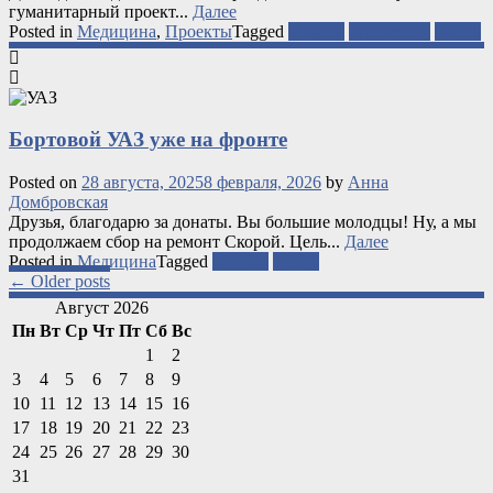
гуманитарный проект...
Далее
Posted in
Медицина
,
Проекты
Tagged
медики
турникеты
фронт
Бортовой УАЗ уже на фронте
Posted on
28 августа, 2025
8 февраля, 2026
by
Анна
Домбровская
Друзья, благодарю за донаты. Вы большие молодцы! Ну, а мы
продолжаем сбор на ремонт Скорой. Цель...
Далее
Posted in
Медицина
Tagged
медики
фронт
Posts
←
Older posts
navigation
Август 2026
Пн
Вт
Ср
Чт
Пт
Сб
Вс
1
2
3
4
5
6
7
8
9
10
11
12
13
14
15
16
17
18
19
20
21
22
23
24
25
26
27
28
29
30
31