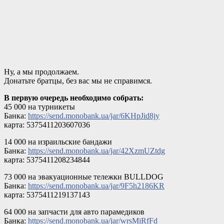
Ну, а мы продолжаем.
Донатьте братцы, без вас мы не справимся.
В первую очередь необходимо собрать:
45 000 на турникеты
Банка:
https://send.monobank.ua/jar/6KHpJid8jy
карта: 5375411203607036
14 000 на израильские бандажи
Банка:
https://send.monobank.ua/jar/42XzmUZtdg
карта: 5375411208234844
73 000 на эвакуационные тележки BULLDOG
Банка:
https://send.monobank.ua/jar/9F5h2186KR
карта: 5375411219137143
64 000 на запчасти для авто парамедиков
Банка:
https://send.monobank.ua/jar/wrsMiRfFd