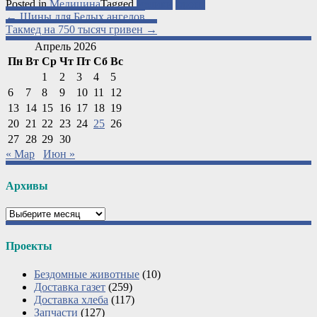
Posted in
Медицина
Tagged
медики
фронт
Post
←
Шины для Белых ангелов
Такмед на 750 тысяч гривен
→
navigation
Апрель 2026
Пн
Вт
Ср
Чт
Пт
Сб
Вс
1
2
3
4
5
6
7
8
9
10
11
12
13
14
15
16
17
18
19
20
21
22
23
24
25
26
27
28
29
30
« Мар
Июн »
Архивы
Архивы
Проекты
Бездомные животные
(10)
Доставка газет
(259)
Доставка хлеба
(117)
Запчасти
(127)