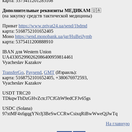
карта: 5375411201285108
Дополнительные реквизиты МЕДИКАМ
🇺🇦
(на закупку средств тактической медицины)
Приват
https://www.privat24.ua/send/1bdmd
карта: 5168752101652405
Моно
https://send.monobank.ua/jar/HuBeiJymb
карта: 5375411200888910
IBAN для Western Union
UA433052990262086400959814461
Vyacheslav Kazakov
TransferGo
,
Paysend
,
GMT
(Израиль):
карта: 5168752101652405, +380676972593,
Vyacheslav Kazakov
USDT TRC20
TDkqwTbDzGHvZctcJ7CfGhW9edCFJv65gs
USDC (Solana)
97xtMF4x6gqgYNrJj3BeSwCCRwCsixqRiBwWweQjJwTq
На главную