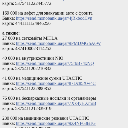
карта: 5375411222445772
169 000 на лафет для эвакуации авто с фронта
Банка:
https://send.monobank.ua/jar/4jRkbodCvn
карта: 4441111124946256
а также:
27 000 на сеткомёты MITLA
Банка:
https://send.monobank.ua/jar/9PMDMGhA6W
карта: 4874100023114252
40 000 на внутрикостники NIO
Банка:
https://send.monobank.ua/jar/75rbB74xNQ
карта: 5375411202210832
41 000 на медицинские сумки UTACTIC
Банка:
https://send.monobank.ua/jar/87Dc85Xw4C
карта: 5375411222890852
76 000 на бескаркасные носилки и органайзеры
Банка:
https://send.monobank.ua/jar/7Xx4yHXmrB
карта: 5375411212339019
230 000 на медицинские рюкзаки UTACTIC
Банка:
https://send.monobank.ua/jar/9Z4NF63B1G