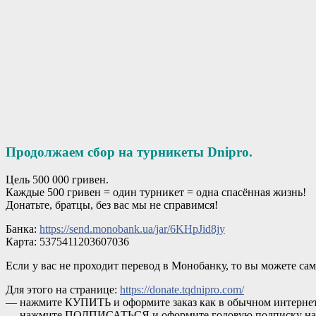
Продолжаем сбор на турникеты Dnipro.
Цель 500 000 гривен.
Каждые 500 гривен = один турникет = одна спасённая жизнь!
Донатьте, братцы, без вас мы не справимся!
Банка:
https://send.monobank.ua/jar/6KHpJid8jy
Карта: 5375411203607036
Если у вас не проходит перевод в Монобанку, то вы можете са
Для этого на странице:
https://donate.tqdnipro.com/
— нажмите КУПИТЬ и оформите заказ как в обычном интерн
— нажмите ПОДПИСАТЬСЯ и оформите годовую подписку на 5,