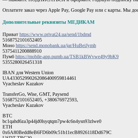
Оплатите заказ через Apple Pay, Google Pay или с карты. Мы д
Дополнительные реквизиты МЕДИКАМ
Приват
https://www.privat24.ua/send/1bdmd
5168752101652405
Моно
https://send.monobank.ua/jar/HuBeiJymb
5375411200888910
Пумб
https://mobile-app.pumb.ua/TSB1kBWvwe49y9bK9
5355280026451318
IBAN для Western Union
UA433052990262086400959814461
Vyacheslav Kazakov
TransferGo, Wise, GMT, Paysend
5168752101652405, ‪‪‪‪‪+380676972593‬‬‬‬‬,
Vyacheslav Kazakov
BTC
bc1qahd6za3p44jd0lsyqtqm7pw4c6n4ysn93zlwe0
ETH
0x6A80Bedd8eB6FD6b09c51b11ecB8926118Dd679C
USDT TRC20