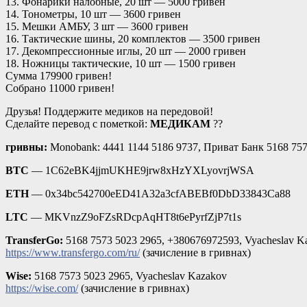
13. Фонарики налобные, 20 шт — 5000 гривен
14. Тонометры, 10 шт — 3600 гривен
15. Мешки АМБУ, 3 шт — 3600 гривен
16. Тактические шины, 20 комплектов — 3500 гривен
17. Декомпрессионные иглы, 20 шт — 2000 гривен
18. Ножницы тактические, 10 шт — 1500 гривен
Сумма 179900 гривен!
Собрано 11000 гривен!
Друзья! Поддержите медиков на передовой!
Сделайте перевод с пометкой:
МЕДИКАМ
??
гривны:
Monobank: 4441 1144 5186 9737, Приват Банк 5168 75
BTC
— 1C62eBK4jjmUKHE9jrw8xHzYXLyovrjWSA
ETH
— 0x34bc542700eED41A32a3cfABEBf0DbD33843Ca88
LTC
— MKVnzZ9oFZsRDcpAqHT8t6ePyrfZjP7t1s
TransferGo:
5168 7573 5023 2965, +380676972593, Vyacheslav K
https://www.transfergo.com/ru/
(зачисление в гривнах)
Wise:
5168 7573 5023 2965, Vyacheslav Kazakov
https://wise.com/
(зачисление в гривнах)