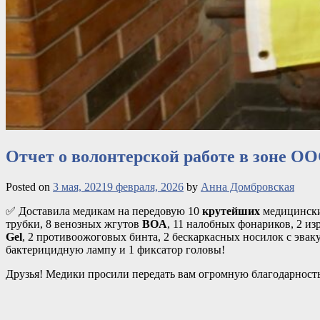
Отчет о волонтерской работе в зоне О
Posted on
3 мая, 2021
9 февраля, 2026
by
Анна Домбровская
✅ Доставила медикам на передовую 10
крутейших
медицински
трубки, 8 венозных жгутов
BOA
, 11 налобных фонариков, 2 и
Gel
, 2 противоожоговых бинта, 2 бескаркасных носилок с эва
бактерицидную лампу и 1 фиксатор головы!
Друзья! Медики просили передать вам огромную благодарност