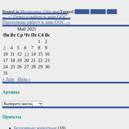
Posted in
Медицина
,
Обо мне
Tagged
медики
награда
ООС
Post
←
✅ Отчет о работе в зоне ООС
Продолжаю работу в зоне ООС
→
navigation
Май 2021
Пн
Вт
Ср
Чт
Пт
Сб
Вс
1
2
3
4
5
6
7
8
9
10
11
12
13
14
15
16
17
18
19
20
21
22
23
24
25
26
27
28
29
30
31
« Апр
Июн »
Архивы
Архивы
Проекты
Бездомные животные
(10)