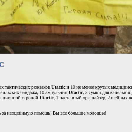
ОС
х тактических рюкзаков
Utactic
и 10 не менее крутых медицинс
зраильских бандажа, 10 ампульниц
Utactic
, 2 сумки для капельни
куационной стропой
Utactic
, 1 настенный органайзер, 2 шейных в
ь за неоценимую помощь! Вы все большие молодцы!