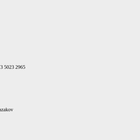
73 5023 2965
azakov