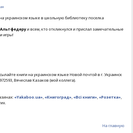
кая
 на украинском языке в школьную библиотеку поселка
 Альтфедеру
и всем, кто откликнулся и прислал замечательные
и игры!
сылайте книги на украинском языке Новой почтой в г. Украинск
972593, Вячеслав Казаков (мой коллега).
азинах:
«Yakaboo.ua»
,
«Книгоград»
,
«Всі книги»
,
«Розетка»
,
их.
На главную