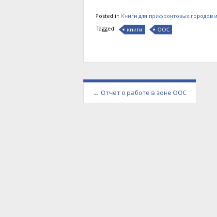
Posted in
Книги для прифронтовых городов и
Tagged
книги
ООС
Post
←
Отчет о работе в зоне ООС
navigation