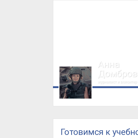
Анна
Домбров
журналист и волонтер
Готовимся к учебн