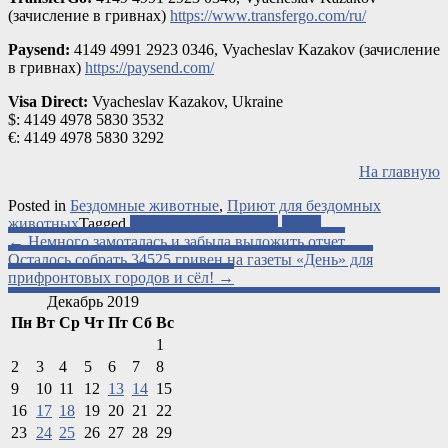
(зачисление в гривнах)
https://www.transfergo.com/ru/
Paysend:
4149 4991 2923 0346, Vyacheslav Kazakov (зачисление
в гривнах)
https://paysend.com/
Visa Direct:
Vyacheslav Kazakov, Ukraine
$: 4149 4978 5830 3532
€: 4149 4978 5830 3292
На главную
Posted in
Бездомные животные
,
Приют для бездомных
животных
Tagged
бездомные животные
котик
Post
←
Немного замоталась и забыла выложить отчет
Осталось собрать 34525 гривен на газеты «День» для
navigation
прифронтовых городов и сёл!
→
Декабрь 2019
Пн
Вт
Ср
Чт
Пт
Сб
Вс
1
2
3
4
5
6
7
8
9
10
11
12
13
14
15
16
17
18
19
20
21
22
23
24
25
26
27
28
29