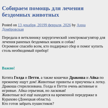
Собираем помощь для лечения
бездомных животных
Posted on
13 декабря, 2019
9 февраля, 2026
by
Анна
Домбровская
Передала в ветклинику хирургический электрокоагулятор для
лечения раненых бездомных кошек и собак!
Огромное спасибо всем, кто поддержал сбор и помог купить
столь необходимый прибор!
Важно!
Котята
Голда
и
Петти
, а также кошечки
Дракоша
и
Айка
по
прежнему ищут дом
! Животные привиты и приучены к лотку.
Дракоша стерилизована. Голда и Петти очень активные и
игривые. Айка серьезная, но ласковая!
Животные всё ещё находятся на временной передержке в
Курахово (Донецкая область).
Кто готов забрать пушистиков?