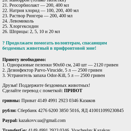
21. Реосорбиолакт — 200, 400 мл
22. Натрия хлорид — 100, 200, 400 мл
23. Раствор Рингера — 200, 400 мл
24. Левомиколь
25. Хлоргексидин
26. Шприцы: 2, 5, 10 и 20 мл
? Продолжаем помогать волонтерам, спасающим
бездомных животный в прифронтовой зоне!
Приюту необходимо:
1. Одноразовые пеленки 90х60 см, 240 шт — 2120 гривен
2. Дезинфектор Parvo-Virucide, 5 л — 2500 гривен
3. Устранитель запаха Odor-Kill, 5 л — 2500 гривен
Друзья! Поддержите бездомных животных!
Сделайте перевод с пометкой:
ПРИЮТ
гривны:
Приват 4149 4991 2923 0346 Казаков
рубли:
Сбербанк 4276 6200 3850 5016, ЯД 410011099230845
Paypal:
kazakovv.ua@gmail.com
TransferGo:
4149 4991 2923 0346, Vyacheslav Kazakov