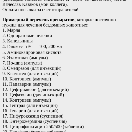
Вячеслав Казаков (мой коллега).
Оплата посылки за счет отправителя!
Примерный перечень препаратов
, которые постоянно
нужны для лечения бездомных животных:
1. Марля
2. Одноразовые пеленки
3. Капельницы
4. Глюкоза 5％ — 100, 200 мл
5. Аминокапроновая кислота
6. Этамзилат (ампулы)
7. Но-шпа (ампулы)
8. Омепразол (для инъекций)
9. Квамател (для инъекций)
10. Контривен (ампулы)
11. Папаверин (ампулы)
12. Цефтриаксон (для инъекций)
13. Цефазолин (для инъекций)
14. Контривен (ампулы)
15. Гептрал (для инъекций)
16. Гепарин (для инъекций)
17. Нифуроксазид (суспензия)
18. Энтерожермина (суспензия)
19. Ципрофлоксацин 250/500 (таблетки)
20. Канефрон (только таблетки)