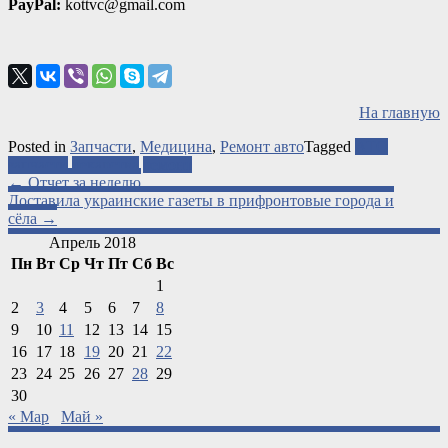
PayPal:
kottvc@gmail.com
На главную
Posted in
Запчасти
,
Медицина
,
Ремонт авто
Tagged
АТО
запчасти
лекарства
ремонт
Post
←
Отчет за неделю
Доставила украинские газеты в прифронтовые города и
navigation
сёла
→
Апрель 2018
Пн
Вт
Ср
Чт
Пт
Сб
Вс
1
2
3
4
5
6
7
8
9
10
11
12
13
14
15
16
17
18
19
20
21
22
23
24
25
26
27
28
29
30
« Мар
Май »