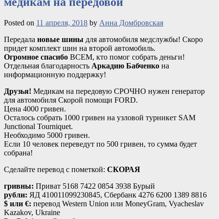
медикам на передовой
Posted on
11 апреля, 2018
by
Анна Домбровская
Передала
новые шины
для автомобиля медслужбы! Скоро
придет комплект шин на второй автомобиль.
Огромное спасибо
ВСЕМ, кто помог собрать деньги!
Отдельная благодарность
Аркадию Бабченко
на
информационную поддержку!
Друзья!
Медикам на передовую СРОЧНО нужен
генератор
для автомобиля Скорой помощи FORD.
Цена 4000 гривен.
Осталось собрать 1000 гривен на узловой турникет SAM
Junctional Tourniquet.
Необходимо 5000 гривен.
Если 10 человек переведут по 500 гривен, то сумма будет
собрана!
Сделайте перевод с пометкой:
СКОРАЯ
гривны:
Приват 5168 7422 0854 3938 Бурый
рубли:
ЯД 410011099230845, Сбербанк 4276 6200 1389 8816
$ или €:
перевод Western Union или MoneyGram, Vyacheslav
Kazakov, Ukraine