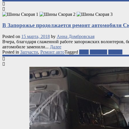
В Запорожье продолжается ремонт автомобиля С
Posted on
15 марта, 2018
by
Анна Домбровская
Вчера, благодаря слаженной работе запорожских волонтеров, 
автомобиле заменили...
Далее
Posted in
Запчасти
,
Ремонт авто
Tagged
АТО
запчасти
ремонт