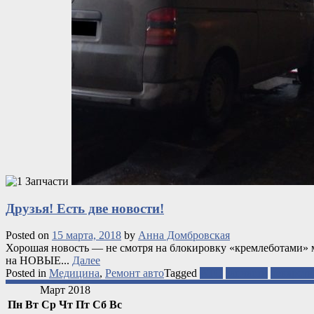
Друзья! Есть две новости!
Posted on
15 марта, 2018
by
Анна Домбровская
Хорошая новость — не смотря на блокировку «кремлеботами» 
на НОВЫЕ...
Далее
Posted in
Медицина
,
Ремонт авто
Tagged
АТО
запчасти
лекарств
Март 2018
Пн
Вт
Ср
Чт
Пт
Сб
Вс