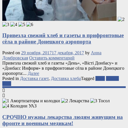
Привезла свежий хлеб и газеты в прифронтовые
сёла в районе Донецкого аэропорта
Posted on
29 ноября, 2017
17 декабря, 2017
by
Анна
Домбровская
Оставить комментарий
Привезла свежий хлеб и газеты «День», «Вісті Донбасу» и
«Донбасс Информ» в прифронтовые сёла в районе Донецкого
аэропорта:...
Далее
Posted in
Доставка газет
,
Доставка хлеба
Tagged
АТО
газеты
хлеб
СРОЧНО нужны лекарства людям живущим на
фронте и военным медикам!