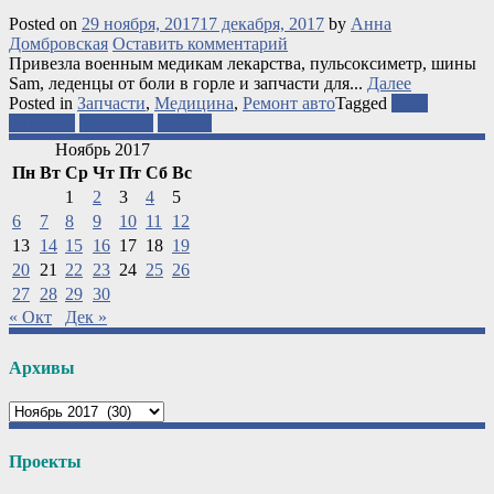
Posted on
29 ноября, 2017
17 декабря, 2017
by
Анна
Домбровская
Оставить комментарий
Привезла военным медикам лекарства, пульсоксиметр, шины
Sam, леденцы от боли в горле и запчасти для...
Далее
Posted in
Запчасти
,
Медицина
,
Ремонт авто
Tagged
АТО
запчасти
лекарства
ремонт
Ноябрь 2017
Пн
Вт
Ср
Чт
Пт
Сб
Вс
1
2
3
4
5
6
7
8
9
10
11
12
13
14
15
16
17
18
19
20
21
22
23
24
25
26
27
28
29
30
« Окт
Дек »
Архивы
Архивы
Проекты