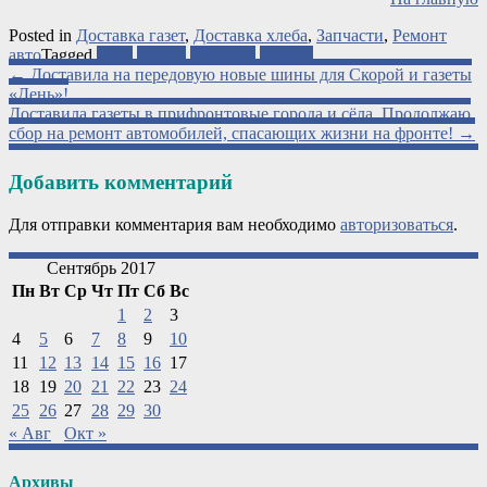
Posted in
Доставка газет
,
Доставка хлеба
,
Запчасти
,
Ремонт
авто
Tagged
АТО
газеты
запчасти
ремонт
Post
←
Доставила на передовую новые шины для Скорой и газеты
«День»!
navigation
Доставила газеты в прифронтовые города и сёла. Продолжаю
сбор на ремонт автомобилей, спасающих жизни на фронте!
→
Добавить комментарий
Для отправки комментария вам необходимо
авторизоваться
.
Сентябрь 2017
Пн
Вт
Ср
Чт
Пт
Сб
Вс
1
2
3
4
5
6
7
8
9
10
11
12
13
14
15
16
17
18
19
20
21
22
23
24
25
26
27
28
29
30
« Авг
Окт »
Архивы