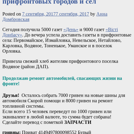
прифронтовых городов и сёл
Posted on
7 сентября, 2017
7 сентября, 2017
by
Анна
Домбровская
Сегодня получила 5000 газет
«День»
и 9000 газет
«Вісті
Донбасу»
. До вечера успела доставить газеты в прифронтовые
села: Первомайское, Измайловка, Невельское, Нетайлово,
Карловка, Водяное, Тоненькое, Уманское и в поселок
Орловка.
Привезла свежий хлеб жителям прифронтового поселка
Водяное (район ДАП).
Продолжаю ремонт автомобилей, спасающих жизни на
фронте!
Друзья!
Осталось собрать 7000 гривен на новые шины для
автомобиля Скорой помощи и 8000 гривен на ремонт
топливной системы.
Если всего 15 человек переведут по 1000 гривен или
эквивалент в любой валюте, то сумма будет собрана!
Сделайте перевод с пометкой
ЗАПЧАСТИ
гривны:
Приват 4149497800098552 Бурый