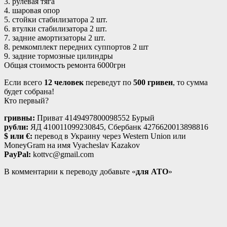
3. рулевая тяга
4. шаровая опор
5. стойки стабилизатора 2 шт.
6. втулки стабилизатора 2 шт.
7. задние амортизаторы 2 шт.
8. ремкомплект передних суппортов 2 шт
9. задние тормозные цилиндры
Общая стоимость ремонта 6000грн
Если всего
12 человек
переведут по
500 гривен
, то сумма
будет собрана!
Кто первый?
гривны:
Приват 4149497800098552 Бурый
рубли:
ЯД 410011099230845, Сбербанк 4276620013898816
$ или €:
перевод в Украину через Western Union или
MoneyGram на имя Vyacheslav Kazakov
PayPal:
kottvc@gmail.com
В комментарии к переводу добавьте «
для АТО
»