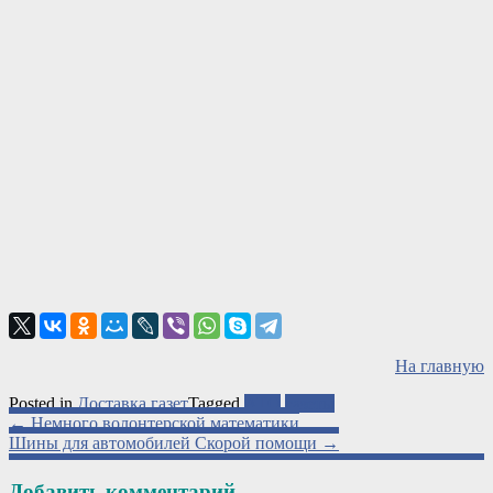
На главную
Posted in
Доставка газет
Tagged
АТО
газеты
Post
←
Немного волонтерской математики
Шины для автомобилей Скорой помощи
→
navigation
Добавить комментарий