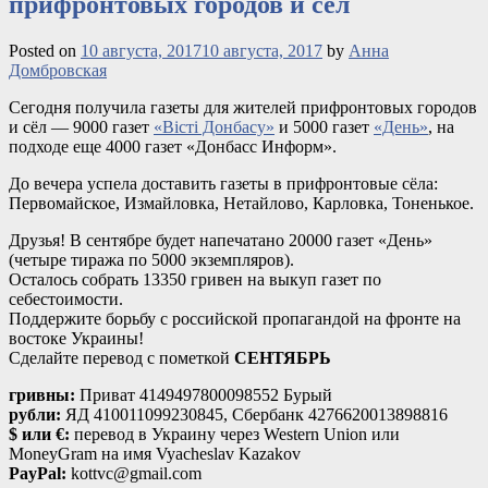
прифронтовых городов и сёл
Posted on
10 августа, 2017
10 августа, 2017
by
Анна
Домбровская
Сегодня получила газеты для жителей прифронтовых городов
и сёл — 9000 газет
«Вісті Донбасу»
и 5000 газет
«День»
, на
подходе еще
4000 газет «Донбасс Информ».
До вечера успела доставить газеты в прифронтовые сёла:
Первомайское, Измайловка, Нетайлово, Карловка, Тоненькое.
Друзья! В сентябре будет напечатано 20000 газет «День»
(четыре тиража по 5000 экземпляров).
Осталось собрать 13350 гривен на выкуп газет по
себестоимости.
Поддержите борьбу с российской пропагандой на фронте на
востоке Украины!
Сделайте перевод с пометкой
СЕНТЯБРЬ
гривны:
Приват 4149497800098552 Бурый
рубли:
ЯД 410011099230845, Сбербанк 4276620013898816
$ или €:
перевод в Украину через Western Union или
MoneyGram на имя Vyacheslav Kazakov
PayPal:
kottvc@gmail.com