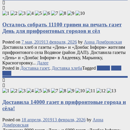
Осталось собрать 11100 гривен на печать газет
День для прифронтовых городов и сёл
Posted on
7 мая, 2019
13 февраля, 2026
by
Анна Домбровская
Доставила хлеб и газеты «День» и «Донбас Інформ» жителям
прифронтового села Водяное (район ДАП). Доставила газеты
«День» и «Донбас Інформ» в Авдеевку, Марьинку,
Красногоровку...
Далее
Posted in
Доставка газет
,
Доставка хлеба
Tagged
газеты
ООС
хлеб
Доставила 14000 газет в прифронтовые города и
сёла!
Posted on
18 апреля, 2019
13 февраля, 2026
by
Анна
Домбровская