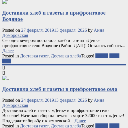
Доставила хлеб и газеты в прифронтовое
Водяное
Posted on
27 февраля, 2019
13 февраля, 2026
by
Анна
Домбровская
Сегодня вечером доставила хлеб и газеты «День»
прифронтовое село Водяное (Район ДАП)! Осталось собрать...
Далее
Posted in
Доставка газет
,
Доставка хлеба
Tagged
газеты
ООС
хлеб
Доставила хлеб и газеты в прифронтовое село
Posted on
24 февраля, 2019
13 февраля, 2026
by
Анна
Домбровская
Доставила хлеб и газеты «День» в прифронтовое село
Веселое! Начинаю сбор на печать в марте 32000 газет «День»!
Поддержите борьбу с кремлевской...
Далее
Posted in
Доставка газет
,
Доставка хлеба
Tagged
газеты
ООС