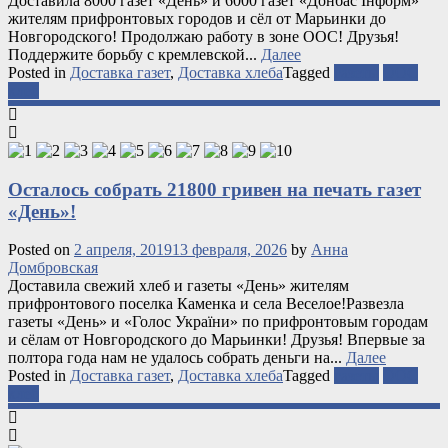
Доставила 8000 газет «День» и 6000 газет «Донбас Інформ»
жителям прифронтовых городов и сёл от Марьинки до
Новгородского! Продолжаю работу в зоне ООС! Друзья!
Поддержите борьбу с кремлевской...
Далее
Posted in
Доставка газет
,
Доставка хлеба
Tagged
газеты
ООС
хлеб
Осталось собрать 21800 гривен на печать газет
«День»!
Posted on
2 апреля, 2019
13 февраля, 2026
by
Анна
Домбровская
Доставила свежий хлеб и газеты «День» жителям
прифронтового поселка Каменка и села Веселое!Развезла
газеты «День» и «Голос України» по прифронтовым городам
и сёлам от Новгородского до Марьинки! Друзья! Впервые за
полтора года нам не удалось собрать деньги на...
Далее
Posted in
Доставка газет
,
Доставка хлеба
Tagged
газеты
ООС
хлеб