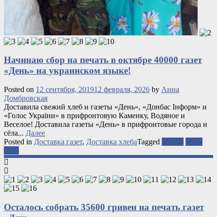
Начинаю сбор на печать в октябре 40000 газет
«День» на украинском языке!
Posted on
12 сентября, 2019
12 февраля, 2026
by
Анна
Домбровская
Доставила свежий хлеб и газеты «День», «Донбас Інформ» и
«Голос України» в прифронтовую Каменку, Водяное и
Веселое! Доставила газеты «День» в прифронтовые города и
сёла...
Далее
Posted in
Доставка газет
,
Доставка хлеба
Tagged
газеты
ООС
хлеб
Осталось собрать 35600 гривен на печать газет