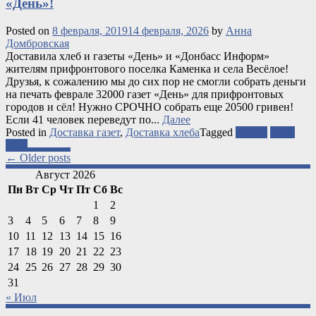
«День»!
Posted on
8 февраля, 2019
14 февраля, 2026
by
Анна
Домбровская
Доставила хлеб и газеты «День» и «Донбасс Информ»
жителям прифронтового поселка Каменка и села Весёлое!
Друзья, к сожалению мы до сих пор не смогли собрать деньги
на печать феврале 32000 газет «День» для прифронтовых
городов и сёл! Нужно СРОЧНО собрать еще 20500 гривен!
Если 41 человек переведут по...
Далее
Posted in
Доставка газет
,
Доставка хлеба
Tagged
газеты
ООС
хлеб
Posts
←
Older posts
navigation
Август 2026
Пн
Вт
Ср
Чт
Пт
Сб
Вс
1
2
3
4
5
6
7
8
9
10
11
12
13
14
15
16
17
18
19
20
21
22
23
24
25
26
27
28
29
30
31
« Июл