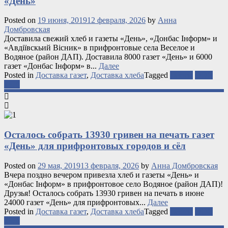
«День»
Posted on
19 июня, 2019
12 февраля, 2026
by
Анна
Домбровская
Доставила свежий хлеб и газеты «День», «Донбас Інформ» и
«Авдіївскьий Вісник» в прифронтовые села Веселое и
Водяное (район ДАП). Доставила 8000 газет «День» и 6000
газет «Донбас Інформ» в...
Далее
Posted in
Доставка газет
,
Доставка хлеба
Tagged
газеты
ООС
хлеб
Осталось собрать 13930 гривен на печать газет
«День» для прифронтовых городов и сёл
Posted on
29 мая, 2019
13 февраля, 2026
by
Анна Домбровская
Вчера поздно вечером привезла хлеб и газеты «День» и
«Донбас Інформ» в прифронтовое село Водяное (район ДАП)!
Друзья! Осталось собрать 13930 гривен на печать в июне
24000 газет «День» для прифронтовых...
Далее
Posted in
Доставка газет
,
Доставка хлеба
Tagged
газеты
ООС
хлеб