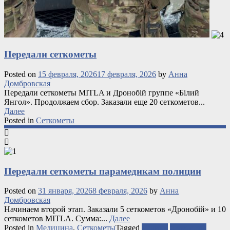
Передали сеткометы
Posted on
15 февраля, 2026
17 февраля, 2026
by
Анна
Домбровская
Передали сеткометы MITLA и Дронобій группе «Білий
Янгол». Продолжаем сбор. Заказали еще 20 сеткометов...
Далее
Posted in
Сеткометы
Передали сеткометы парамедикам полиции
Posted on
31 января, 2026
8 февраля, 2026
by
Анна
Домбровская
Начинаем второй этап. Заказали 5 сеткометов «Дронобій» и 10
сеткометов MITLA. Сумма:...
Далее
Posted in
Медицина
,
Сеткометы
Tagged
медики
сеткометы