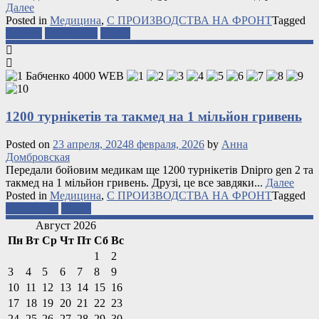
Далее
Posted in
Медицина
,
С ПРОИЗВОДСТВА НА ФРОНТ
Tagged
медики
турникеты
фронт
1200 турнікетів та такмед на 1 мільйон гривень
Posted on
23 апреля, 2024
8 февраля, 2026
by
Анна
Домбровская
Передали бойовим медикам ще 1200 турнікетів Dnipro gen 2 та
такмед на 1 мільйон гривень. Друзі, це все завдяки...
Далее
Posted in
Медицина
,
С ПРОИЗВОДСТВА НА ФРОНТ
Tagged
турникеты
фронт
Август 2026
Пн
Вт
Ср
Чт
Пт
Сб
Вс
1
2
3
4
5
6
7
8
9
10
11
12
13
14
15
16
17
18
19
20
21
22
23
24
25
26
27
28
29
30