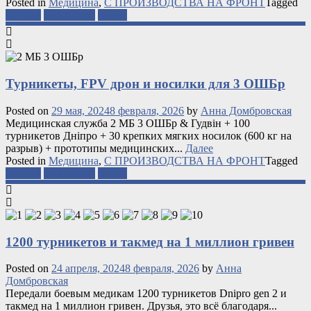
Posted in
Медицина
,
С ПРОИЗВОДСТВА НА ФРОНТ
Tagged
медики
турникеты
фронт
Турникеты, FPV дрон и носилки для 3 ОШБр
Posted on
29 мая, 2024
8 февраля, 2026
by
Анна Домбровская
Медицинская служба 2 МБ 3 ОШБр & Гудвін + 100
турникетов Дніпро + 30 крепких мягких носилок (600 кг на
разрыв) + прототипы медицинских...
Далее
Posted in
Медицина
,
С ПРОИЗВОДСТВА НА ФРОНТ
Tagged
медики
турникеты
фронт
1200 турникетов и такмед на 1 миллион гривен
Posted on
24 апреля, 2024
8 февраля, 2026
by
Анна
Домбровская
Передали боевым медикам 1200 турникетов Dnipro gen 2 и
такмед на 1 миллион гривен. Друзья, это всё благодаря...